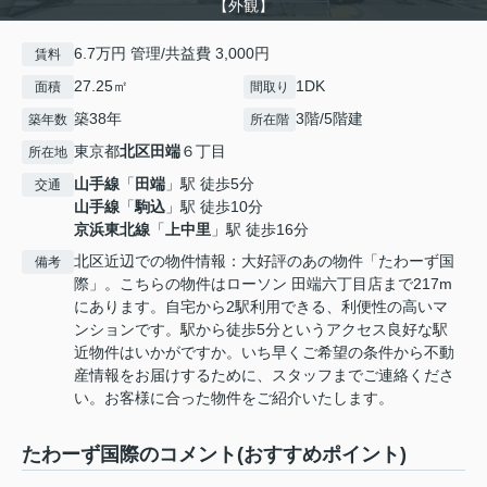
【外観】
6.7万円 管理/共益費 3,000円
賃料
27.25㎡
1DK
面積
間取り
築38年
3階/5階建
築年数
所在階
東京都
北区
田端
６丁目
所在地
山手線
「
田端
」駅 徒歩5分
交通
山手線
「
駒込
」駅 徒歩10分
京浜東北線
「
上中里
」駅 徒歩16分
北区近辺での物件情報：大好評のあの物件「たわーず国
備考
際」。こちらの物件はローソン 田端六丁目店まで217m
にあります。自宅から2駅利用できる、利便性の高いマ
ンションです。駅から徒歩5分というアクセス良好な駅
近物件はいかがですか。いち早くご希望の条件から不動
産情報をお届けするために、スタッフまでご連絡くださ
い。お客様に合った物件をご紹介いたします。
たわーず国際のコメント(おすすめポイント)