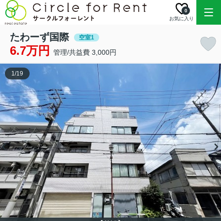
0
お気に入り
たわーず国際
空室1
6.7万円
管理/共益費 3,000円
1
/
19