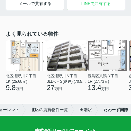
メールで共有する
LINEで共有する
よく見られている物件
北区滝野川７丁目
北区滝野川６丁目
豊島区巣鴨３丁目
1K (25.68㎡)
3LDK＋S(納戸) (70.56㎡)
1R (27.73㎡)
3
9.8
27
13.4
万円
万円
万円
ォーレント
北区の賃貸物件一覧
田端駅
たわーず国際
株式会社サークルフォーレント