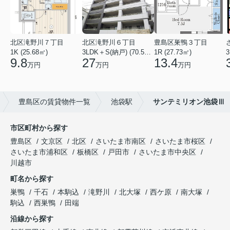
北区滝野川７丁目
北区滝野川６丁目
豊島区巣鴨３丁目
1K (25.68㎡)
3LDK＋S(納戸) (70.56㎡)
1R (27.73㎡)
3
9.8
27
13.4
万円
万円
万円
豊島区の賃貸物件一覧
池袋駅
サンテミリオン池袋Ⅲ
市区町村から探す
豊島区
文京区
北区
さいたま市南区
さいたま市桜区
さいたま市浦和区
板橋区
戸田市
さいたま市中央区
川越市
町名から探す
巣鴨
千石
本駒込
滝野川
北大塚
西ケ原
南大塚
駒込
西巣鴨
田端
沿線から探す