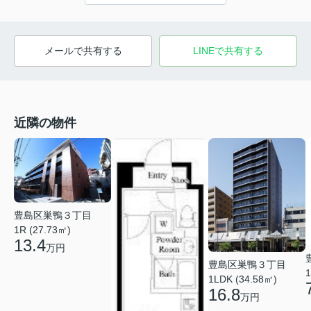
メールで共有する
LINEで共有する
近隣の物件
豊島区巣鴨３丁目
1R (27.73㎡)
13.4
万円
豊島区巣鴨３丁目
1
1LDK (34.58㎡)
16.8
万円