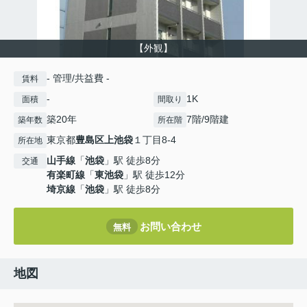
【外観】
- 管理/共益費 -
賃料
-
1K
面積
間取り
築20年
7階/9階建
築年数
所在階
東京都
豊島区
上池袋
１丁目8-4
所在地
山手線
「
池袋
」駅 徒歩8分
交通
有楽町線
「
東池袋
」駅 徒歩12分
埼京線
「
池袋
」駅 徒歩8分
お問い合わせ
無料
地図