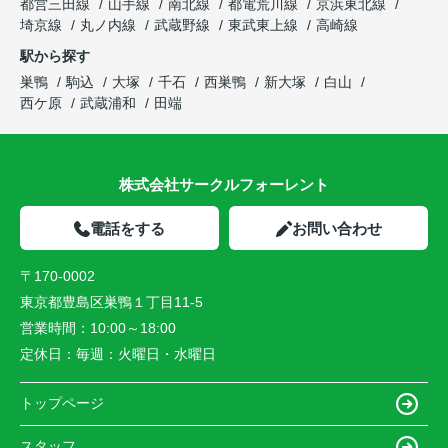
都営三田線
山手線
南北線
都電荒川線
京浜東北線
埼京線
丸ノ内線
武蔵野線
東武東上線
高崎線
駅から探す
巣鴨
駒込
大塚
千石
西巣鴨
新大塚
白山
西ケ原
武蔵浦和
田端
株式会社サークルフォーレント
電話をする
お問い合わせ
〒170-0002
東京都豊島区巣鴨１丁目11-5
営業時間：
10:00～18:00
定休日：
毎週：火曜日・水曜日
トップページ
スタッフ