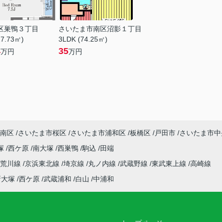
区巣鴨３丁目
さいたま市南区沼影１丁目
27.73㎡)
3LDK (74.25㎡)
4
35
万円
万円
南区
さいたま市桜区
さいたま市浦和区
板橋区
戸田市
さいたま市中
塚
西ケ原
南大塚
西巣鴨
駒込
田端
電荒川線
京浜東北線
埼京線
丸ノ内線
武蔵野線
東武東上線
高崎線
新大塚
西ケ原
武蔵浦和
白山
中浦和