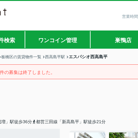
営業時間
件検索
ワンコイン管理
巣鴨店
エスパシオ西高島平
板橋区の賃貸物件一覧
西高島平駅
件の募集は終了しました。
増」駅徒歩36分
都営三田線「新高島平」駅徒歩21分