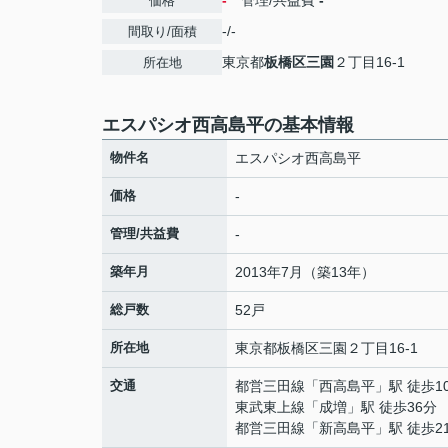
-
管理/共益費
-
価格
-/-
間取り/面積
東京都
板橋区
三園
２丁目16-1
所在地
エスパシオ西高島平の基本情報
物件名
エスパシオ西高島平
価格
-
管理/共益費
-
築年月
2013年7月（築13年）
総戸数
52戸
所在地
東京都
板橋区
三園
２丁目16-1
交通
都営三田線
「
西高島平
」駅 徒歩1
東武東上線
「
成増
」駅 徒歩36分
都営三田線
「
新高島平
」駅 徒歩2