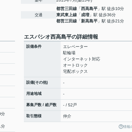
2013年7月(築13年)
築年
都営三田線
「
西高島平
」駅 徒歩10分
東武東上線
「
成増
」駅 徒歩36分
交通
都営三田線
「
新高島平
」駅 徒歩21分
エスパシオ西高島平の詳細情報
設備条件
エレベーター
駐輪場
インターネット対応
オートロック
宅配ボックス
設備(その他)
-
用途地域
-
募集戸数 / 総戸数
- / 52戸
0分
取引態様
仲介
1分
情報