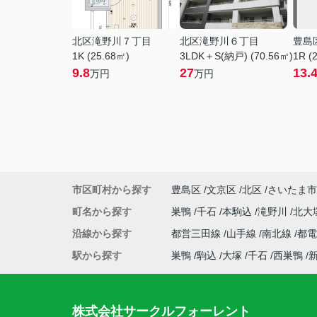
北区滝野川７丁目
北区滝野川６丁目
豊島
1K (25.68㎡)
3LDK＋S(納戸) (70.56㎡)
1R (
9.8
27
13.
万円
万円
市区町村から探す
豊島区
文京区
北区
さいたま市
町名から探す
巣鴨
千石
本駒込
滝野川
北大
沿線から探す
都営三田線
山手線
南北線
都
駅から探す
巣鴨
駒込
大塚
千石
西巣鴨
株式会社サークルフォーレント