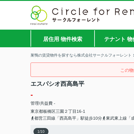
居住用 物件検索
テナント 物
巣鴨の賃貸物件を探すなら株式会社サークルフォーレント
この物
エスパシオ西高島平
-
管理/共益費 -
東京都
板橋区
三園
２丁目16-1
都営三田線「西高島平」駅徒歩10分
東武東上線「成
1
/
10